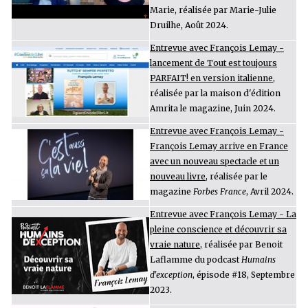
Marie, réalisée par Marie-Julie
Druilhe, Août 2024.
Entrevue avec François Lemay -
lancement de Tout est toujours
PARFAIT! en version italienne
,
réalisée par la maison d'édition
Amrita le magazine, Juin 2024.
Entrevue avec François Lemay -
François Lemay arrive en France
avec un nouveau spectacle et un
nouveau livre
, réalisée par le
magazine
Forbes France
, Avril 2024.
Entrevue avec François Lemay - La
pleine conscience et découvrir sa
vraie nature
, réalisée par Benoit
Laflamme du podcast
Humains
d'exception
, épisode #18, Septembre
2023.