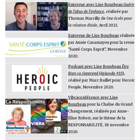
Entrevue avec Lise Bourbeau
Guérir
de l'abus de l'enfance
, réalisée par
Thomas Marcilly de
Une école pour
la relation d'aide
, Avril 2021.
Entrevue de Lise Bourbeau
réalisée
par Annie Casamayou pour la revue
"Santé Corps Esprit", Novembre
2020.
Podcast avec Lise Bourbeau
Être
Bien ça s'apprend
(épisode #15)
,
réalisé par Marc Baillet pour Heroic
People, Novembre 2020.
Vibraconférence avec Lise
Bourbeau
pour la Chaîne du Grand
Changement, réalisée par Anne-
Élise Robert, sur le thème de la
RESPONSABILITÉ, 18 novembre
2020.