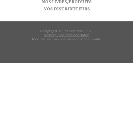
NOS LIVRES/PRODUITS
NOS DISTRIBUTEURS
Copyright © Les Éditions E.T.C.
Politique de confidentialité
Modifier les paramètres de confidentialité