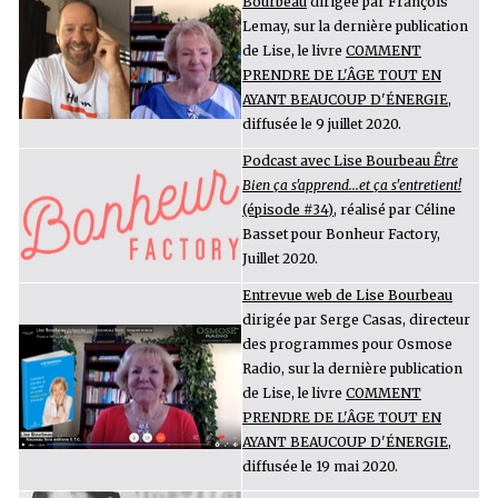
Bourbeau
dirigée par François
Lemay, sur la dernière publication
de Lise, le livre
COMMENT
PRENDRE DE L'ÂGE TOUT EN
AYANT BEAUCOUP D'ÉNERGIE
,
diffusée le 9 juillet 2020.
Podcast avec Lise Bourbeau
Être
Bien ça s'apprend...et ça s'entretient!
(épisode #34)
, réalisé par Céline
Basset pour Bonheur Factory,
Juillet 2020.
Entrevue web de Lise Bourbeau
dirigée par Serge Casas, directeur
des programmes pour Osmose
Radio, sur la dernière publication
de Lise, le livre
COMMENT
PRENDRE DE L'ÂGE TOUT EN
AYANT BEAUCOUP D'ÉNERGIE
,
diffusée le 19 mai 2020.