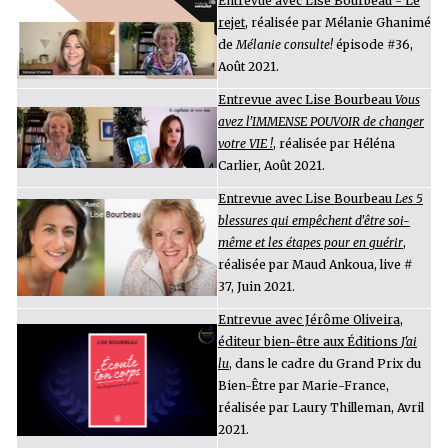
Entrevue avec Lise Bourbeau - Le
rejet
,
réalisée par Mélanie Ghanimé
de
Mélanie consulte!
épisode #36,
Août 2021.
Entrevue avec Lise Bourbeau
Vous
avez l'IMMENSE POUVOIR de changer
votre VIE !
, réalisée par Héléna
Carlier, Août 2021.
Entrevue avec Lise Bourbeau
Les 5
blessures qui empêchent d'être soi-
même et les étapes pour en guérir
,
réalisée par Maud Ankoua, live #
37, Juin 2021.
Entrevue avec Jérôme Oliveira,
éditeur bien-être aux Éditions
J'ai
lu
, dans le cadre du Grand Prix du
Bien-Être par Marie-France,
réalisée par Laury Thilleman, Avril
2021.